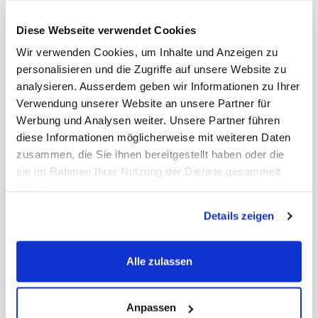
Diese Webseite verwendet Cookies
Wir verwenden Cookies, um Inhalte und Anzeigen zu
personalisieren und die Zugriffe auf unsere Website zu
analysieren. Ausserdem geben wir Informationen zu Ihrer
Verwendung unserer Website an unsere Partner für
Werbung und Analysen weiter. Unsere Partner führen
diese Informationen möglicherweise mit weiteren Daten
UNISTIK TOUCH
zusammen, die Sie ihnen bereitgestellt haben oder die
Sicherheitslanzette
sie im Rahmen Ihrer Nutzung der Dienste gesammelt
28G, 1,8 mm, violett
haben.
Details zeigen
Art. Nr.: 34999
Preis auf Anfrage
-
+
Alle zulassen
Anpassen