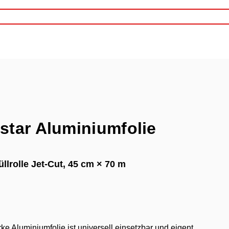
star Aluminiumfolie
llrolle Jet-Cut, 45 cm × 70 m
rke Aluminiumfolie ist universell einsetzbar und eigent