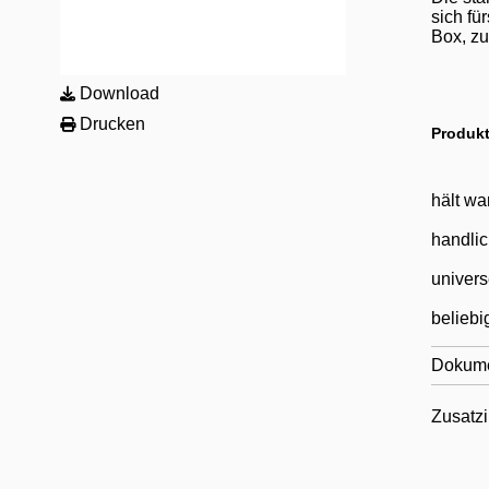
sich fü
Box, zu
Download
Drucken
Produkt
hält wa
handli
univers
beliebi
Dokum
Zusatzi