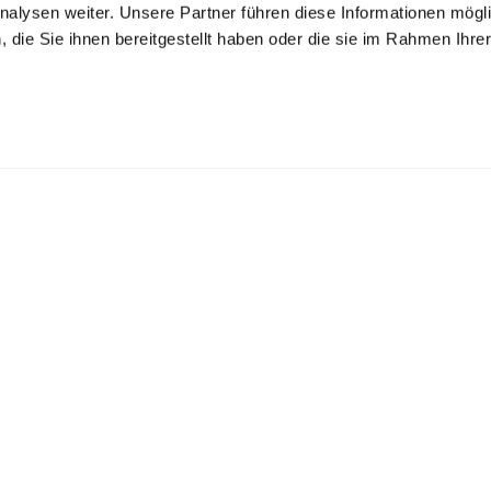
nalysen weiter. Unsere Partner führen diese Informationen mögl
die Sie ihnen bereitgestellt haben oder die sie im Rahmen Ihre
.
Support
 Verbrauchsartikel
Hilfecenter
te Werbeartikel
info@webstar.ch
Pflegeartikel
+41 44 870 87 00
opartikel