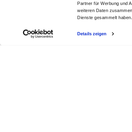
Partner für Werbung und A
weiteren Daten zusammen, 
Dienste gesammelt haben
Details zeigen
My WEBSTAR
Kundenportal
Shop
My WEBSTAR
Bestellungen
Hygiene- und
Meine Einkaufslisten
Rechnungen
Personalisier
Schnellerfassung
Statistiken
Medizin- und 
Scanner
Mein Konto
Kiosk- und Sh