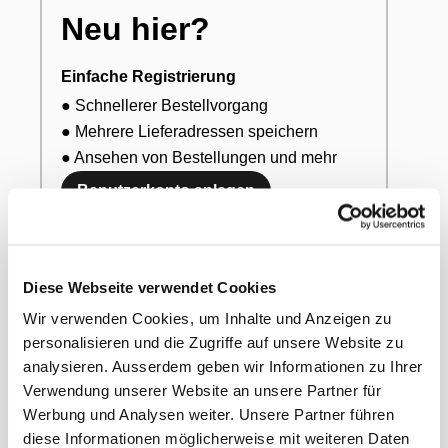
Neu hier?
Einfache Registrierung
● Schnellerer Bestellvorgang
● Mehrere Lieferadressen speichern
● Ansehen von Bestellungen und mehr
Benutzerkonto anlegen
Bereits registriert?
Diese Webseite verwendet Cookies
Wenn Sie bei uns ein Benutzerkonto besitzen,
Wir verwenden Cookies, um Inhalte und Anzeigen zu
melden Sie sich bitte an.
personalisieren und die Zugriffe auf unsere Website zu
E-Mail-Adresse oder Kundennummer
*
analysieren. Ausserdem geben wir Informationen zu Ihrer
Verwendung unserer Website an unsere Partner für
Werbung und Analysen weiter. Unsere Partner führen
Passwort
*
diese Informationen möglicherweise mit weiteren Daten