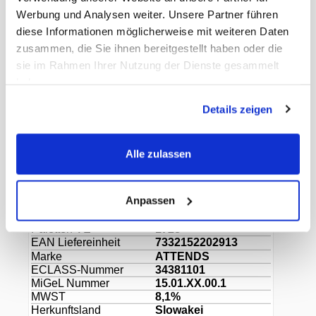
Werbung und Analysen weiter. Unsere Partner führen
diese Informationen möglicherweise mit weiteren Daten
•
Bis zu 50 mal waschbar bei max. 60°C
zusammen, die Sie ihnen bereitgestellt haben oder die
sie im Rahmen Ihrer Nutzung der Dienste gesammelt
•
Materialzusammensetzung: 96% Polyamide,
haben.
4% Elasthan
Details zeigen
•
In vier Grössen verfügbar: S, M, L und XL
Alle zulassen
Dokumente
Anpassen
Gewicht Liefereinheit
0.08 kg
Inhalt Originalkarton
12 Beutel
Paletten VE
1728
EAN Liefereinheit
7332152202913
Marke
ATTENDS
ECLASS-Nummer
34381101
MiGeL Nummer
15.01.XX.00.1
MWST
8,1%
Herkunftsland
Slowakei