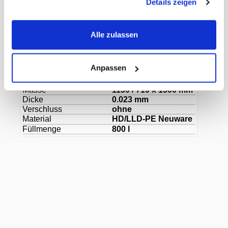
Details zeigen
Gewicht Liefereinheit
6.00 kg
Paletten VE
104
EAN Liefereinheit
7610898063471
Marke
Webstar
Alle zulassen
ECLASS-Nummer
29120104
MWST
8,1%
Herkunftsland
China
Anpassen
Hersteller
Diverse
Farbe
transparent
Masse
1150 / 710 x 1500 mm
Dicke
0.023 mm
Verschluss
ohne
Material
HD/LLD-PE Neuware
Füllmenge
800 l