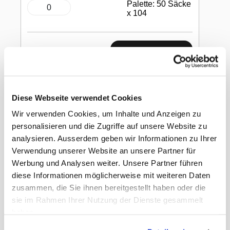
Palette: 50 Säcke
x 104
In den Warenkorb
Containersäcke
Diese Webseite verwendet Cookies
Wir verwenden Cookies, um Inhalte und Anzeigen zu
800 Liter, HD/LLD-PE Neuware,
personalisieren und die Zugriffe auf unsere Website zu
transparent, 1150 / 710 × 1500 mm, 0,023
analysieren. Ausserdem geben wir Informationen zu Ihrer
mm
Verwendung unserer Website an unsere Partner für
Werbung und Analysen weiter. Unsere Partner führen
diese Informationen möglicherweise mit weiteren Daten
Diese Einlagebeutel sind aus extra starkem und
zusammen, die Sie ihnen bereitgestellt haben oder die
resistenten Plastik gemacht und sorgen dadurch
sie im Rahmen Ihrer Nutzung der Dienste gesammelt
für die sichere und saubere Entsorgung.
haben.