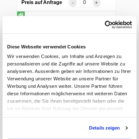
Preis auf Anfrage
-
+
Diese Webseite verwendet Cookies
Wir verwenden Cookies, um Inhalte und Anzeigen zu
personalisieren und die Zugriffe auf unsere Website zu
analysieren. Ausserdem geben wir Informationen zu Ihrer
Verwendung unserer Website an unsere Partner für
Backform Muffin
Werbung und Analysen weiter. Unsere Partner führen
Pergamentersatz, braun, 50 × 32 mm
diese Informationen möglicherweise mit weiteren Daten
zusammen, die Sie ihnen bereitgestellt haben oder die
Art. Nr.: 10577
sie im Rahmen Ihrer Nutzung der Dienste gesammelt
haben.
Preis auf Anfrage
-
+
Details zeigen