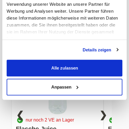
ECLASS-Nummer
20070000
Verwendung unserer Website an unsere Partner für
MWST
8,1%
Werbung und Analysen weiter. Unsere Partner führen
Herkunftsland
Polen
Hersteller
Diverse
diese Informationen möglicherweise mit weiteren Daten
zusammen, die Sie ihnen bereitgestellt haben oder die
sie im Rahmen Ihrer Nutzung der Dienste gesammelt
haben.
Details zeigen
Zubehör
Alle zulassen
Anpassen
❮
❯
nur noch 2 VE an Lager
nur n
Flasche Juice
Flasch