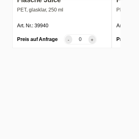
PET, glasklar, 250 ml
PET, glask
Art. Nr.: 39940
Art. Nr.: 
Preis auf Anfrage
Preis auf
-
+