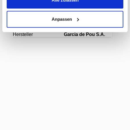
Alle zulassen
Inhalt Originalkarton
36 Paket
EAN Liefereinheit
8420499115030
Marke
Webstar
ECLASS-Nummer
40030308
Anpassen
MWST
8,1%
Herkunftsland
China
Hersteller
Garcia de Pou S.A.