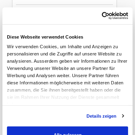
In den Warenkorb
Dekorations
Diese Webseite verwendet Cookies
Schirmchen
Wir verwenden Cookies, um Inhalte und Anzeigen zu
Indonesia
personalisieren und die Zugriffe auf unsere Website zu
analysieren. Ausserdem geben wir Informationen zu Ihrer
Holz, blau und gelb, Ø 12 x 15 cm
Verwendung unserer Website an unsere Partner für
Werbung und Analysen weiter. Unsere Partner führen
diese Informationen möglicherweise mit weiteren Daten
zusammen, die Sie ihnen bereitgestellt haben oder die
sie im Rahmen Ihrer Nutzung der Dienste gesammelt
Cocktailschirmchen zum Dekorieren von
haben.
Cocktails, Glacébechern oder anderen
Nachspeisen
Details zeigen
Gewicht Liefereinheit
0.25 kg