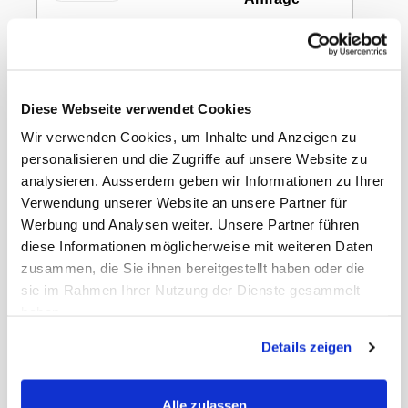
Nicht lieferbar
Diese Webseite verwendet Cookies
Dr. Junghans Irrigator
Wir verwenden Cookies, um Inhalte und Anzeigen zu
personalisieren und die Zugriffe auf unsere Website zu
komplett, 1l
analysieren. Ausserdem geben wir Informationen zu Ihrer
Verwendung unserer Website an unsere Partner für
Werbung und Analysen weiter. Unsere Partner führen
diese Informationen möglicherweise mit weiteren Daten
Mit einem Irrigator können Einläufe,
Darmspülungen und Scheidenduschen
zusammen, die Sie ihnen bereitgestellt haben oder die
vorgenommen werden. Die Flüssigkeit besteht
sie im Rahmen Ihrer Nutzung der Dienste gesammelt
dabei aus lauwarmen Wasser oder Kamillentee.
haben.
Details zeigen
Gewicht Liefereinheit
0.17 kg
EAN Liefereinheit
4013252200803
Marke
Dr. Junghans
ECLASS-Nummer
34400306
Alle zulassen