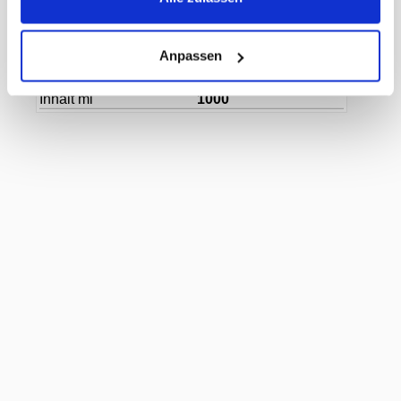
MWST
8,1%
Herkunftsland
Deutschland
Herstellerartikelnummer
480036
Anpassen
Pharmacode
6740169
Hersteller
Egli AG
Inhalt ml
1000