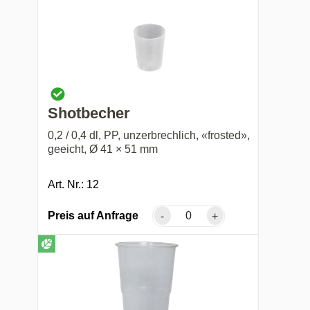
Shotbecher
0,2 / 0,4 dl, PP, unzerbrechlich, «frosted»,
geeicht, Ø 41 × 51 mm
Art. Nr.: 12
Preis auf Anfrage
-
+