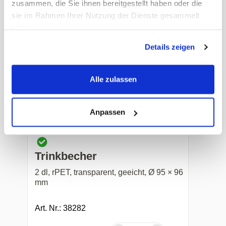
zusammen, die Sie ihnen bereitgestellt haben oder die
Art. Nr.: 805
sie im Rahmen Ihrer Nutzung der Dienste gesammelt
haben.
Preis auf Anfrage
-
+
Details zeigen
Alle zulassen
Anpassen
Trinkbecher
2 dl, rPET, transparent, geeicht, Ø 95 × 96
mm
Art. Nr.: 38282