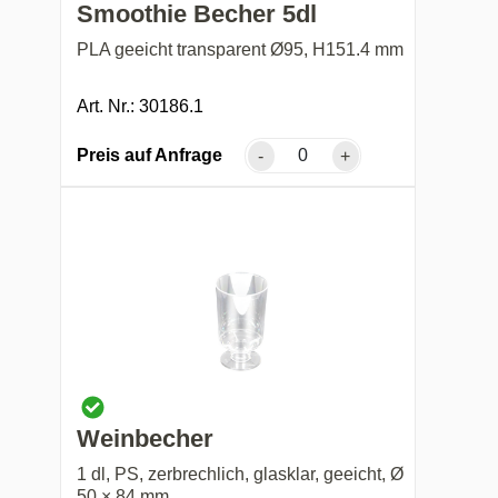
Smoothie Becher 5dl
PLA geeicht transparent Ø95, H151.4 mm
Art. Nr.: 30186.1
Preis auf Anfrage
-
+
Weinbecher
1 dl, PS, zerbrechlich, glasklar, geeicht, Ø
50 × 84 mm