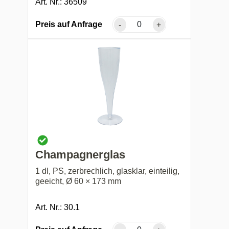
Art. Nr.: 36509
Preis auf Anfrage
-
+
Champagnerglas
1 dl, PS, zerbrechlich, glasklar, einteilig,
geeicht, Ø 60 × 173 mm
Art. Nr.: 30.1