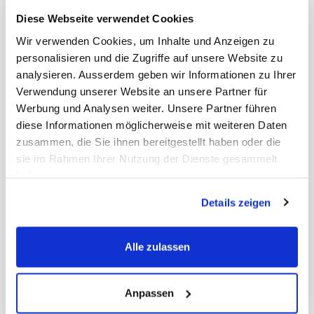
Art. Nr.: 39941
Diese Webseite verwendet Cookies
Preis auf Anfrage
-
+
Wir verwenden Cookies, um Inhalte und Anzeigen zu
personalisieren und die Zugriffe auf unsere Website zu
analysieren. Ausserdem geben wir Informationen zu Ihrer
Verwendung unserer Website an unsere Partner für
Werbung und Analysen weiter. Unsere Partner führen
diese Informationen möglicherweise mit weiteren Daten
zusammen, die Sie ihnen bereitgestellt haben oder die
sie im Rahmen Ihrer Nutzung der Dienste gesammelt
haben.
nur noch 34 VE an Lager
Details zeigen
Flasche Juice
PET, glasklar, 1000 ml
Alle zulassen
Art. Nr.: 39942
Anpassen
Preis auf Anfrage
-
+