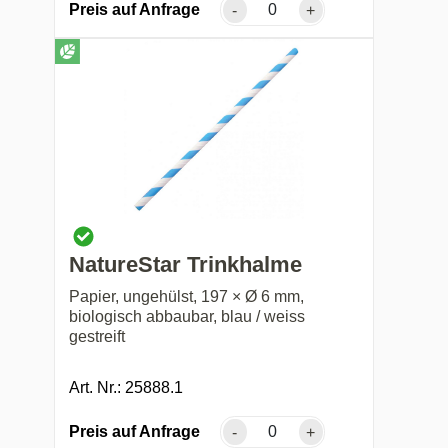
Preis auf Anfrage
-
+
NatureStar Trinkhalme
Papier, ungehülst, 197 × Ø 6 mm,
biologisch abbaubar, blau / weiss
gestreift
Art. Nr.: 25888.1
Preis auf Anfrage
-
+