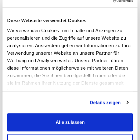
Diese Webseite verwendet Cookies
Wir verwenden Cookies, um Inhalte und Anzeigen zu
personalisieren und die Zugriffe auf unsere Website zu
analysieren. Ausserdem geben wir Informationen zu Ihrer
Verwendung unserer Website an unsere Partner für
Werbung und Analysen weiter. Unsere Partner führen
NatureStar Trinkhalme
diese Informationen möglicherweise mit weiteren Daten
zusammen, die Sie ihnen bereitgestellt haben oder die
Papier, ungehülst, 197 × Ø 6 mm,
biologisch abbaubar, gelb / weiss
sie im Rahmen Ihrer Nutzung der Dienste gesammelt
gestreift
haben.
Details zeigen
Art. Nr.: 25888.3
Preis auf Anfrage
-
+
Alle zulassen