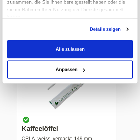
zusammen, die Sie ihnen bereitgestellt haben oder die
Kaffeelöffel
sie im Rahmen Ihrer Nutzung der Dienste gesammelt
haben.
PS, silber, metallisiert, 130 mm
Details zeigen
Art. Nr.: 22912.1
Preis auf Anfrage
Alle zulassen
-
+
Anpassen
Kaffeelöffel
CPLA, weiss, verpackt, 149 mm