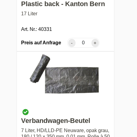
Plastic back - Kanton Bern
17 Liter
Art. Nr.: 40331
Preis auf Anfrage
-
+
Verbandwagen-Beutel
7 Liter, HD/LLD-PE Neuware, opak grau,
180 / 120 × 350 mm, 0,01 mm, Rolle à 50