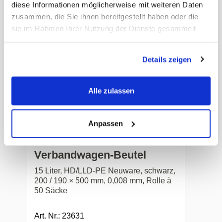
diese Informationen möglicherweise mit weiteren Daten
Art. Nr.: 40162
zusammen, die Sie ihnen bereitgestellt haben oder die
sie im Rahmen Ihrer Nutzung der Dienste gesammelt
Preis auf Anfrage
-
+
haben.
Details zeigen
Alle zulassen
Anpassen
Verbandwagen-Beutel
15 Liter, HD/LLD-PE Neuware, schwarz,
200 / 190 × 500 mm, 0,008 mm, Rolle à
50 Säcke
Art. Nr.: 23631