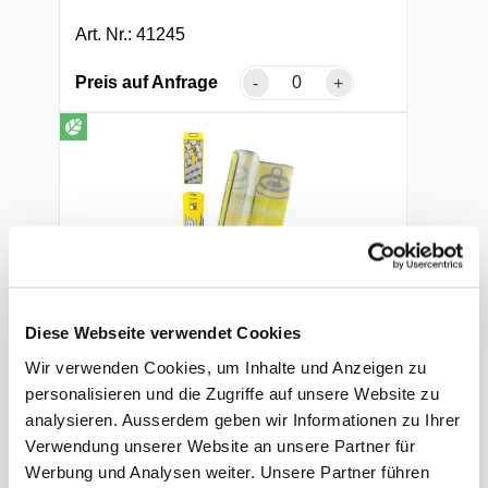
Art. Nr.: 41245
Preis auf Anfrage
-
+
Diese Webseite verwendet Cookies
ALU-Sammelsack mit
Wir verwenden Cookies, um Inhalte und Anzeigen zu
Zugband
personalisieren und die Zugriffe auf unsere Website zu
analysieren. Ausserdem geben wir Informationen zu Ihrer
110 Liter, LD-PE, transparent, Rolle à 10
Verwendung unserer Website an unsere Partner für
Säcke
Werbung und Analysen weiter. Unsere Partner führen