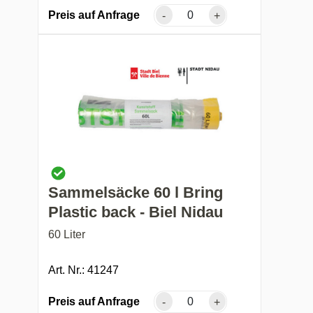
Preis auf Anfrage
-
+
Sammelsäcke 60 l Bring
Plastic back - Biel Nidau
60 Liter
Art. Nr.: 41247
Preis auf Anfrage
-
+