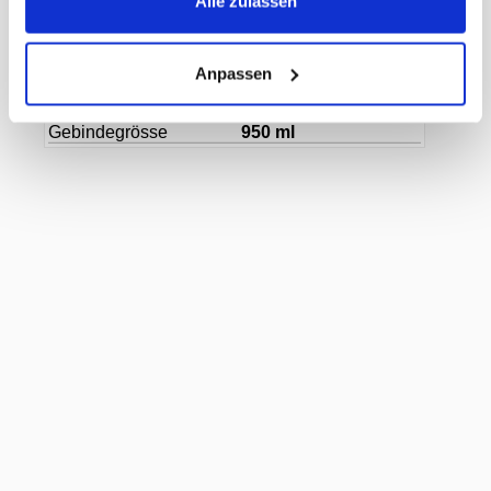
Alle zulassen
ECLASS-Nummer
30021404
MWST
8,1%
Herkunftsland
Deutschland
Hersteller
Langguth Chemie
Anpassen
GmbH
Farbe
rosa
Gebindegrösse
950 ml