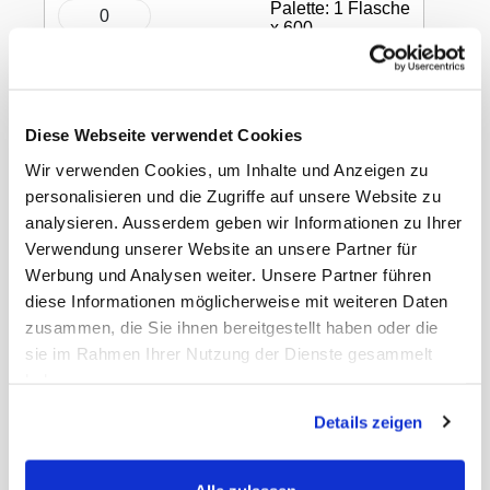
Palette: 1 Flasche
x 600
In den Warenkorb
Diese Webseite verwendet Cookies
Flüssigseife
Wir verwenden Cookies, um Inhalte und Anzeigen zu
personalisieren und die Zugriffe auf unsere Website zu
analysieren. Ausserdem geben wir Informationen zu Ihrer
rosa, pH-neutral, 950 ml
Verwendung unserer Website an unsere Partner für
Werbung und Analysen weiter. Unsere Partner führen
diese Informationen möglicherweise mit weiteren Daten
zusammen, die Sie ihnen bereitgestellt haben oder die
Die milde und hygienische Flüssigseife ist für
den alltäglichen Gebrauch geeignet.
sie im Rahmen Ihrer Nutzung der Dienste gesammelt
haben.
Gewicht Liefereinheit
1.05 kg
Details zeigen
Inhalt Originalkarton
12 Flasche
Paletten VE
600
Marke
Webstar