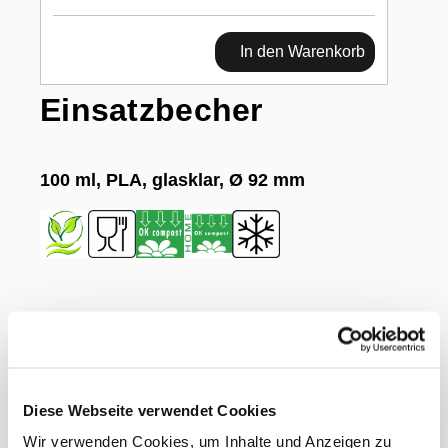
In den Warenkorb
Einsatzbecher
100 ml, PLA, glasklar, Ø 92 mm
Dokumente
Gewicht Liefereinheit
4.50 kg
EAN Detail
7611243313449
Diese Webseite verwendet Cookies
EAN Liefereinheit
7611243293451
Marke
Webstar
Wir verwenden Cookies, um Inhalte und Anzeigen zu