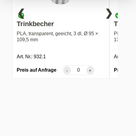
❮
❯
Trinkbecher
Trinkb
PLA, transparent, geeicht, 3 dl, Ø 95 ×
PLA, trans
109,5 mm
132 mm
Art. Nr.: 932.1
Art. Nr.: 9
Preis auf Anfrage
Preis auf
-
+