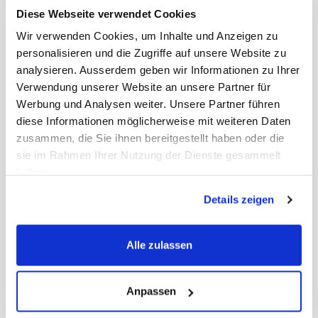
Diese Webseite verwendet Cookies
hohe Qualität
Wir verwenden Cookies, um Inhalte und Anzeigen zu
personalisieren und die Zugriffe auf unsere Website zu
hochwertige Materialien
analysieren. Ausserdem geben wir Informationen zu Ihrer
flexibel einsetzbar
Verwendung unserer Website an unsere Partner für
Werbung und Analysen weiter. Unsere Partner führen
durabel
diese Informationen möglicherweise mit weiteren Daten
zusammen, die Sie ihnen bereitgestellt haben oder die
Gewicht Liefereinheit
0.19 kg
sie im Rahmen Ihrer Nutzung der Dienste gesammelt
Inhalt Originalkarton
20 Beutel
haben.
EAN Liefereinheit
7612005041426
Marke
Webstar
Details zeigen
ECLASS-Nummer
21043605
MWST
8,1%
Herkunftsland
Deutschland
Hersteller
Diverse
Alle zulassen
Anpassen