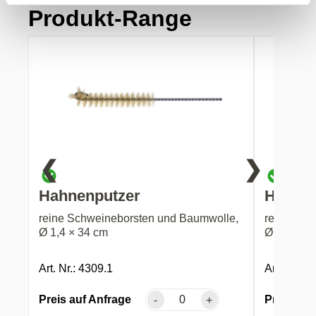
Produkt-Range
❮
❯
Hahnenputzer
Hahnen
reine Schweineborsten und Baumwolle,
reine Sch
Ø 1,4 × 34 cm
Ø 0,6 × 3
Art. Nr.: 4309.1
Art. Nr.: 
Preis auf Anfrage
Preis auf
-
+