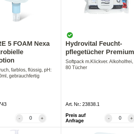
E 5 FOAM Nexa
Hydrovital Feucht-
robielle
pflegetücher Premiu
otion
Softpack m.Klickver. Alkoholfrei,
80 Tücher
ruch, farblos, flüssig, pH:
0ml, gebrauchfertig
1743
Art. Nr.: 23838.1
Preis auf
-
+
-
+
Anfrage