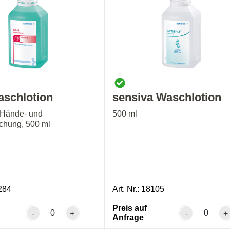
schlotion
sensiva Waschlotion
e Hände- und
500 ml
chung, 500 ml
7284
Art. Nr.: 18105
Preis auf
-
+
-
+
Anfrage