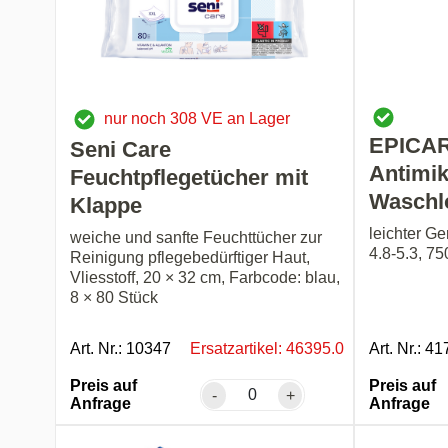
nur noch 308 VE an Lager
EPICAR
Seni Care
Antimik
Feuchtpflegetücher mit
Waschl
Klappe
leichter Ge
weiche und sanfte Feuchttücher zur
4.8-5.3, 75
Reinigung pflegebedürftiger Haut,
Vliesstoff, 20 × 32 cm, Farbcode: blau,
8 × 80 Stück
Art. Nr.: 10347
Ersatzartikel: 46395.0
Art. Nr.: 4
Preis auf
Preis auf
-
+
Anfrage
Anfrage