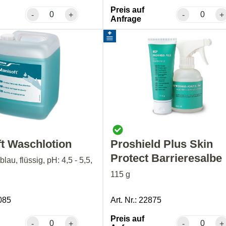
Preis auf
-
+
-
+
Anfrage
t Waschlotion
Proshield Plus Skin
Protect Barrieresalbe
blau, flüssig, pH: 4,5 - 5,5,
115 g
9085
Art. Nr.: 22875
Preis auf
-
+
-
+