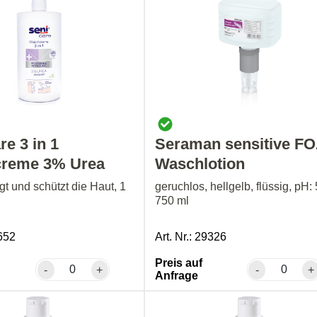
re 3 in 1
Seraman sensitive F
reme 3% Urea
Waschlotion
egt und schützt die Haut, 1
geruchlos, hellgelb, flüssig, pH: 
750 ml
3652
Art. Nr.: 29326
Preis auf
-
+
-
+
Anfrage