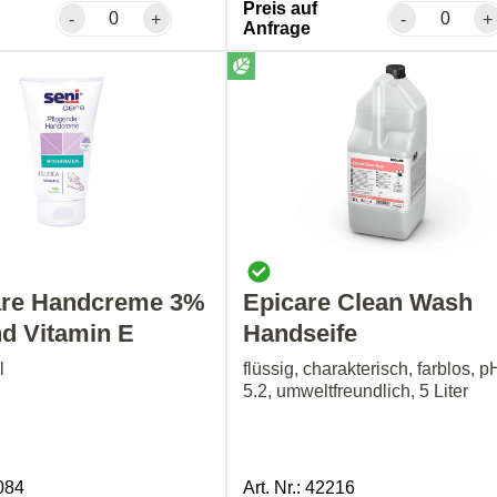
Preis auf
-
+
-
+
Anfrage
are Handcreme 3%
Epicare Clean Wash
d Vitamin E
Handseife
l
flüssig, charakterisch, farblos, pH
5.2, umweltfreundlich, 5 Liter
4084
Art. Nr.: 42216