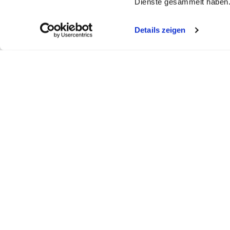
Dienste gesammelt haben
Details zeigen
My WEBSTAR
Kundenportal
Shop
My WEBSTAR
Bestellungen
Hygiene- und
Meine Einkaufslisten
Rechnungen
Personalisier
Schnellerfassung
Statistiken
Medizin- und 
Scanner
Mein Konto
Kiosk- und Sh
Warenkorb
Fun Food Ser