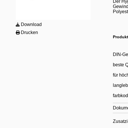
Der Hyg
Gewinde
Polyest
Download
Drucken
Produkt
DIN-G
beste Q
für höc
langleb
farbkod
Dokum
Zusatzi