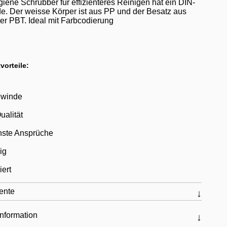
iene Schrubber für effizienteres Reinigen hat ein DIN-
. Der weisse Körper ist aus PP und der Besatz aus
er PBT. Ideal mit Farbcodierung
vorteile:
ewinde
ualität
hste Ansprüche
ig
iert
ente
nformation