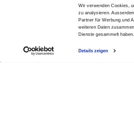
Wir verwenden Cookies, um
zu analysieren. Ausserdem
Partner für Werbung und A
weiteren Daten zusammen, 
Dienste gesammelt haben
Details zeigen
My WEBSTAR
Kundenportal
Shop
My WEBSTAR
Bestellungen
Hygiene- und
Meine Einkaufslisten
Rechnungen
Personalisier