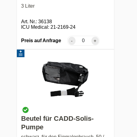
3 Liter
Art. Nr.: 36138
ICU Medical: 21-2169-24
Preis auf Anfrage
-
+
Beutel für CADD-Solis-
Pumpe
schwarz, für den Einmalgebrauch, 50 /