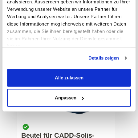
CADD-Solis Drehgelenk zu
analysieren. Ausserdem geben wir Informationen zu Ihrer
CADD-Solis Pumpe +
Verwendung unserer Website an unsere Partner für
Werbung und Analysen weiter. Unsere Partner führen
Ständeradapter
diese Informationen möglicherweise mit weiteren Daten
zusammen, die Sie ihnen bereitgestellt haben oder die
Art. Nr.: 36923
sie im Rahmen Ihrer Nutzung der Dienste gesammelt
ICU Medical: 21-2183-25
haben.
Preis auf Anfrage
-
+
Details zeigen
Alle zulassen
Anpassen
Beutel für CADD-Solis-