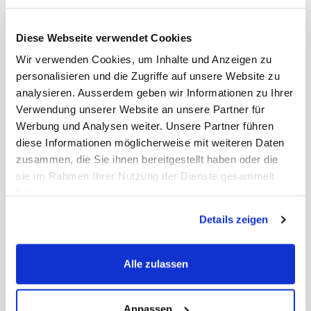
Diese Webseite verwendet Cookies
Wir verwenden Cookies, um Inhalte und Anzeigen zu
personalisieren und die Zugriffe auf unsere Website zu
analysieren. Ausserdem geben wir Informationen zu Ihrer
Verwendung unserer Website an unsere Partner für
Original Perfusor®
Werbung und Analysen weiter. Unsere Partner führen
Spritze 50ml Filterkanüle, Spritze 50ml,
diese Informationen möglicherweise mit weiteren Daten
Filterkanüle, LL, UV protect
zusammen, die Sie ihnen bereitgestellt haben oder die
sie im Rahmen Ihrer Nutzung der Dienste gesammelt
Art. Nr.: 45426
haben.
Preis auf Anfrage
-
+
Details zeigen
Alle zulassen
Anpassen