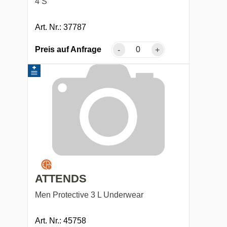
4 S
Art. Nr.: 37787
Preis auf Anfrage
-
+
ATTENDS
Men Protective 3 L Underwear
Art. Nr.: 45758