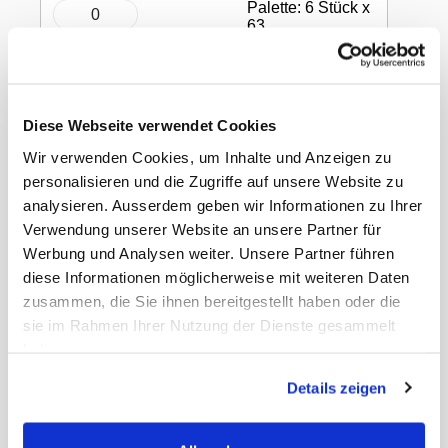
Palette: 6 Stück x
63
In den Warenkorb
Diese Webseite verwendet Cookies
Kerzenhalter Calm
Wir verwenden Cookies, um Inhalte und Anzeigen zu
personalisieren und die Zugriffe auf unsere Website zu
analysieren. Ausserdem geben wir Informationen zu Ihrer
aus Glas, Farbe: dusk, 80 × Ø 80 mm
Verwendung unserer Website an unsere Partner für
Werbung und Analysen weiter. Unsere Partner führen
diese Informationen möglicherweise mit weiteren Daten
zusammen, die Sie ihnen bereitgestellt haben oder die
sie im Rahmen Ihrer Nutzung der Dienste gesammelt
Gewicht Liefereinheit
3.00 kg
haben.
Paletten VE
63
EAN Detail
7321011914654
Details zeigen
EAN Liefereinheit
7321031914658
Marke
Duni
ECLASS-Nummer
27110000