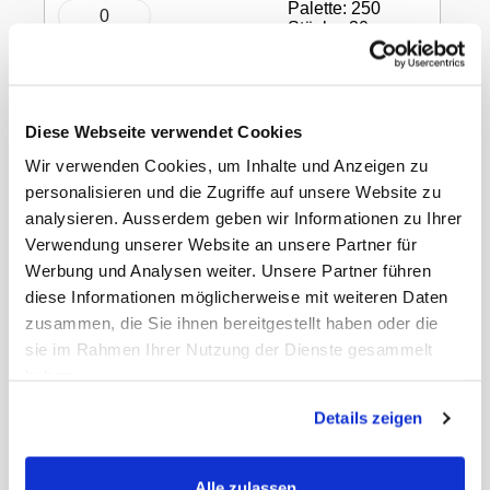
Palette: 250
Stück x 30
In den Warenkorb
Diese Webseite verwendet Cookies
Konditorentragtaschen
Wir verwenden Cookies, um Inhalte und Anzeigen zu
personalisieren und die Zugriffe auf unsere Website zu
analysieren. Ausserdem geben wir Informationen zu Ihrer
Verwendung unserer Website an unsere Partner für
Papier, mit Klotzboden, weiss, 32 × 22 ×
Werbung und Analysen weiter. Unsere Partner führen
25 cm, 80 g/m²
diese Informationen möglicherweise mit weiteren Daten
zusammen, die Sie ihnen bereitgestellt haben oder die
sie im Rahmen Ihrer Nutzung der Dienste gesammelt
haben.
Gewicht Liefereinheit
15.01 kg
Details zeigen
Paletten VE
30
Marke
Webstar
ECLASS-Nummer
20030205
Alle zulassen
MWST
8,1%