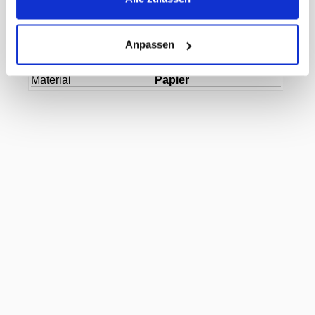
Herkunftsland
Deutschland
Hersteller
Diverse
Farbe
weiss
Anpassen
Masse
32 / 22 x 25 cm
Grammatur
70 g/m2
Material
Papier