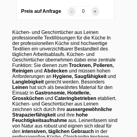
Preis auf Anfrage
-
+
Küchen- und Geschirrtücher aus Leinen
professionelle Textillösungen für die Küche In
der professionellen Küche sind hochwertige
Textilien ein unverzichtbarer Bestandteil des
täglichen Arbeitsablaufs. Küchen- und
Geschirrtücher übernehmen dabei eine zentrale
Funktion: Sie dienen zum
Trocknen, Polieren,
Reinigen
und
Abdecken
und müssen hohen
Anforderungen an
Hygiene, Saugfähigkeit
und
Langlebigkeit
gerecht werden. Besonders
Leinen
hat sich als bewährtes Material für den
Einsatz in
Gastronomie, Hotellerie,
Grossküchen
und
Cateringbetrieben
etabliert.
Küchen- und Geschirrtücher aus Leinen
zeichnen sich durch ihre
aussergewöhnliche
Strapazierfähigkeit
und ihre
hohe
Feuchtigkeitsaufnahme
aus. Leinenfasern sind
von Natur aus robust und eignen sich ideal für
den
intensiven, täglichen Gebrauch
in der
professionellen Küche. Gleichzeitig trocknen