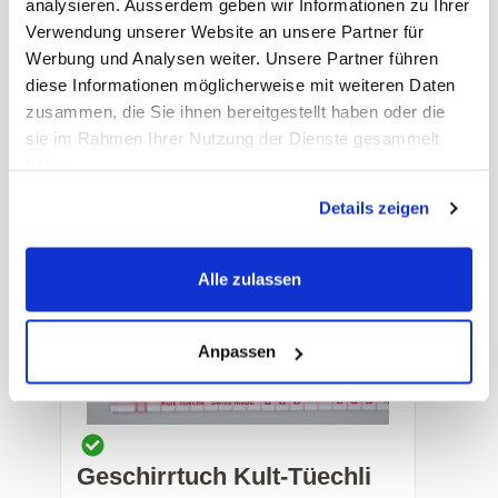
analysieren. Ausserdem geben wir Informationen zu Ihrer
da besonders dicht gewebt lange
Verwendung unserer Website an unsere Partner für
Haltbarkeit, sehr strapazierfähig und
Werbung und Analysen weiter. Unsere Partner führen
saugfähig waschbar bis 60°C, gelb /
diese Informationen möglicherweise mit weiteren Daten
weiss
zusammen, die Sie ihnen bereitgestellt haben oder die
sie im Rahmen Ihrer Nutzung der Dienste gesammelt
Art. Nr.: 45295
haben.
Preis auf Anfrage
-
+
Details zeigen
Alle zulassen
Anpassen
Geschirrtuch Kult-Tüechli