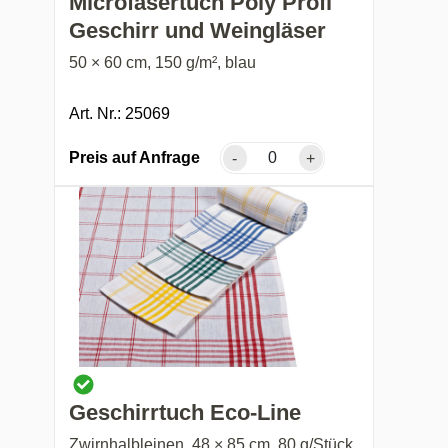
Microfasertuch Poly Profi
Geschirr und Weingläser
50 × 60 cm, 150 g/m², blau
Art. Nr.: 25069
Preis auf Anfrage
-
+
Geschirrtuch Eco-Line
Zwirnhalbleinen, 48 × 85 cm, 80 g/Stück,