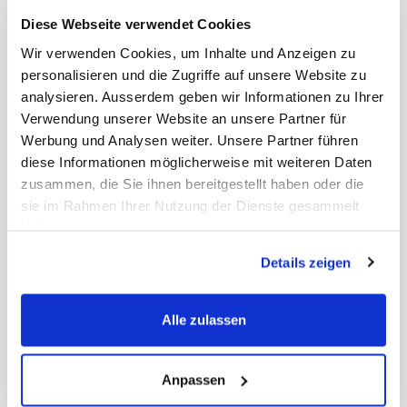
Verhinderung von trockener Haut, hypoallergen
Diese Webseite verwendet Cookies
Dokumente
Wir verwenden Cookies, um Inhalte und Anzeigen zu
personalisieren und die Zugriffe auf unsere Website zu
Gewicht Liefereinheit
5.80 kg
analysieren. Ausserdem geben wir Informationen zu Ihrer
Paletten VE
80
Verwendung unserer Website an unsere Partner für
EAN Detail
4031278925166
EAN Liefereinheit
4031278525168
Werbung und Analysen weiter. Unsere Partner führen
Marke
Green Care
diese Informationen möglicherweise mit weiteren Daten
ECLASS-Nummer
22361312
zusammen, die Sie ihnen bereitgestellt haben oder die
MWST
8,1%
sie im Rahmen Ihrer Nutzung der Dienste gesammelt
Herkunftsland
Österreich
Herstellerartikelnummer
712516
haben.
Hersteller
Tana Chemie GmbH
Packung
Pumpspender
Details zeigen
Gebindegrösse
500 ml
Alle zulassen
Anpassen
Produkt-Range