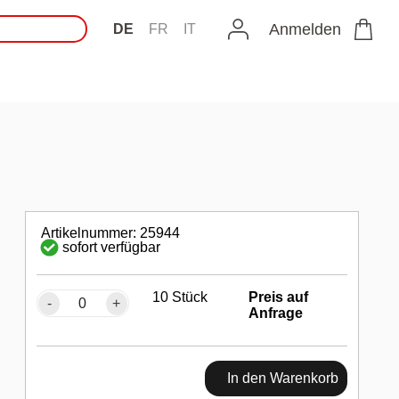
Anmelden
DE
FR
IT
Artikelnummer: 25944
sofort verfügbar
10 Stück
Preis auf
-
+
Anfrage
In den Warenkorb