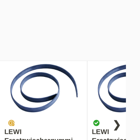
❯
LEWI
LEWI