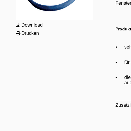
Fenster
Download
Produkt
Drucken
•
seh
•
für
•
die
au
Zusatzi