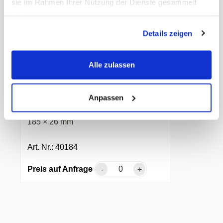
sie im Rahmen Ihrer Nutzung der Dienste gesammelt
haben.
Details zeigen
❮
❯
Alle zulassen
Mehrweg Deckel für
Menubox
Anpassen
PP, transparent, unzerbrechlich, 239 ×
185 × 26 mm
Art. Nr.: 40184
Preis auf Anfrage
-
+