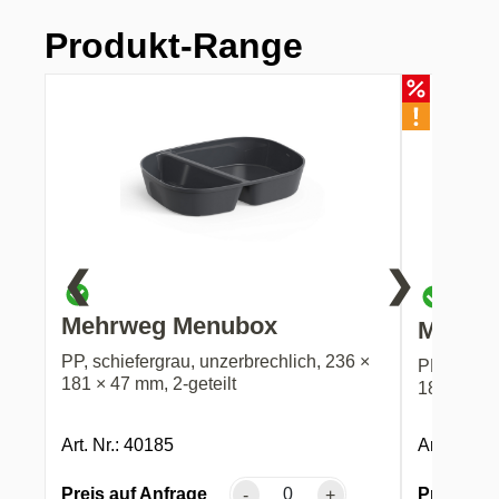
Produkt-Range
❮
❯
nur n
Mehrweg Menubox
Mehrw
PP, schiefergrau, unzerbrechlich, 236 ×
PP, schief
181 × 47 mm, 2-geteilt
181 × 47 m
Art. Nr.: 40185
Art. Nr.: 
Preis auf Anfrage
Preis auf
-
+