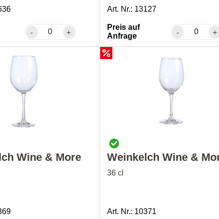
7636
Art. Nr.: 13127
Preis auf
-
+
-
+
Anfrage
lch Wine & More
Weinkelch Wine & Mo
36 cl
0369
Art. Nr.: 10371