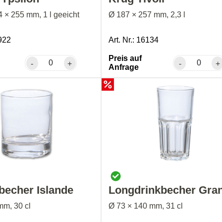
4 × 255 mm, 1 l geeicht
Ø 187 × 257 mm, 2,3 l
5922
Art. Nr.: 16134
Preis auf
-
+
-
+
Anfrage
becher Islande
Longdrinkbecher Gran
mm, 30 cl
Ø 73 × 140 mm, 31 cl