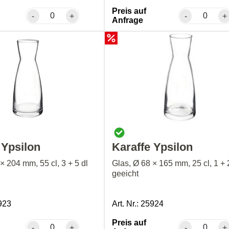
Preis auf
-
+
-
+
Anfrage
 Ypsilon
Karaffe Ypsilon
× 204 mm, 55 cl, 3 + 5 dl
Glas, Ø 68 × 165 mm, 25 cl, 1 + 
geeicht
5923
Art. Nr.: 25924
Preis auf
-
+
-
+