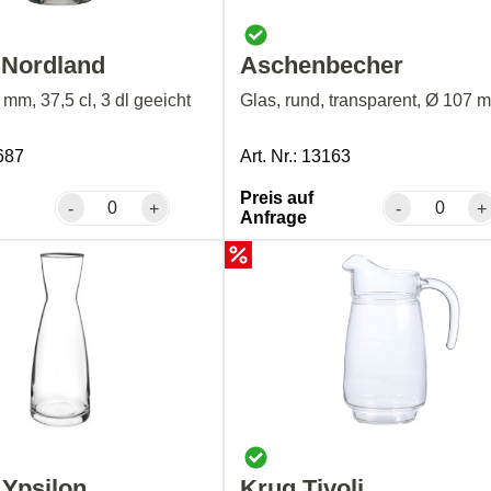
 Nordland
Aschenbecher
mm, 37,5 cl, 3 dl geeicht
Glas, rund, transparent, Ø 107 
7687
Art. Nr.: 13163
Preis auf
-
+
-
+
Anfrage
 Ypsilon
Krug Tivoli