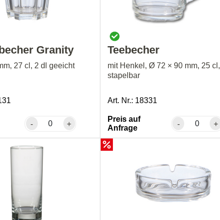
becher Granity
Teebecher
m, 27 cl, 2 dl geeicht
mit Henkel, Ø 72 × 90 mm, 25 cl
stapelbar
3131
Art. Nr.: 18331
Preis auf
-
+
-
+
Anfrage