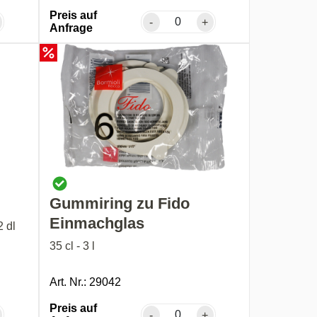
Preis auf
-
+
Anfrage
Gummiring zu Fido
Einmachglas
2 dl
35 cl - 3 l
Art. Nr.: 29042
Preis auf
-
+