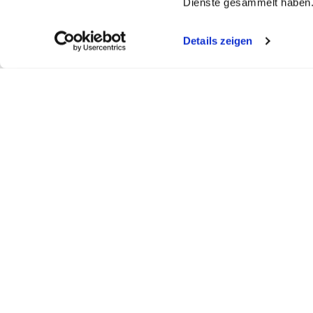
Dienste gesammelt haben
Details zeigen
My WEBSTAR
Kundenportal
Shop
My WEBSTAR
Bestellungen
Hygiene- und
Meine Einkaufslisten
Rechnungen
Personalisier
Schnellerfassung
Statistiken
Medizin- und 
Scanner
Mein Konto
Kiosk- und Sh
Warenkorb
Fun Food Ser