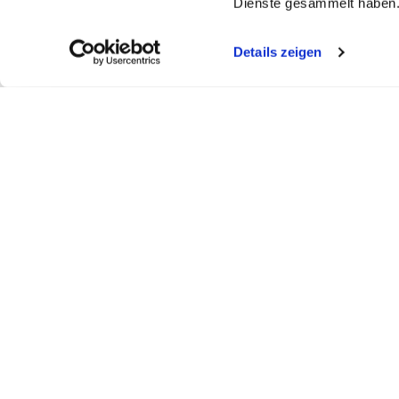
Dienste gesammelt haben
Details zeigen
My WEBSTAR
Kundenportal
Shop
My WEBSTAR
Bestellungen
Hygiene- und
Meine Einkaufslisten
Rechnungen
Personalisier
Schnellerfassung
Statistiken
Medizin- und 
Scanner
Mein Konto
Kiosk- und Sh
Warenkorb
Fun Food Ser