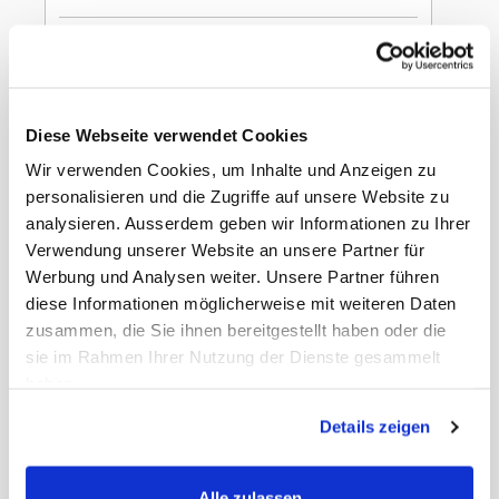
In den Warenkorb
Pizzakarton
Diese Webseite verwendet Cookies
Wir verwenden Cookies, um Inhalte und Anzeigen zu
personalisieren und die Zugriffe auf unsere Website zu
Karton, weiss, unbeschichtet, bedruckt,
analysieren. Ausserdem geben wir Informationen zu Ihrer
Modell Padova, 240 × 240 × 40 mm
Verwendung unserer Website an unsere Partner für
Werbung und Analysen weiter. Unsere Partner führen
diese Informationen möglicherweise mit weiteren Daten
zusammen, die Sie ihnen bereitgestellt haben oder die
sie im Rahmen Ihrer Nutzung der Dienste gesammelt
haben.
Gewicht Liefereinheit
10.00 kg
Details zeigen
Marke
Webstar
ECLASS-Nummer
20460103
MWST
8,1%
Alle zulassen