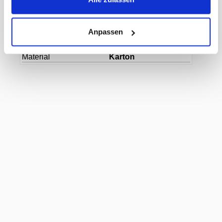
Herkunftsland
Italien
Hersteller
Diverse
Farbe
weiss
Breite
240 mm
Anpassen
Länge
240 mm
Höhe
40 mm
Material
Karton