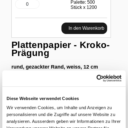
Palette: 500
Stück x 1200
In den Warenkorb
Plattenpapier - Kroko-
Prägung
rund, gezackter Rand, weiss, 12 cm
Diese Webseite verwendet Cookies
Hygienisch und schön: Das weisse, runde
Wir verwenden Cookies, um Inhalte und Anzeigen zu
Papier mit edler Krokodilhaut-Optik ist
lebensmittelecht. Es eignet sich daher optimal für
personalisieren und die Zugriffe auf unsere Website zu
die ästhetische und saubere Präsentation
analysieren. Ausserdem geben wir Informationen zu Ihrer
Lebensmittel jeglicher Art.
Verwendung unserer Website an unsere Partner für