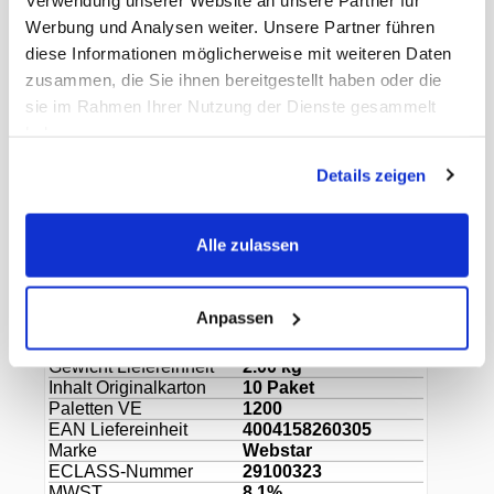
Werbung und Analysen weiter. Unsere Partner führen
diese Informationen möglicherweise mit weiteren Daten
Produktvorteile:
zusammen, die Sie ihnen bereitgestellt haben oder die
sie im Rahmen Ihrer Nutzung der Dienste gesammelt
haben.
rund
Details zeigen
weiss
lebensmittelecht
Alle zulassen
div. Grössen
Dokumente
Anpassen
Gewicht Liefereinheit
2.00 kg
Inhalt Originalkarton
10 Paket
Paletten VE
1200
EAN Liefereinheit
4004158260305
Marke
Webstar
ECLASS-Nummer
29100323
MWST
8,1%