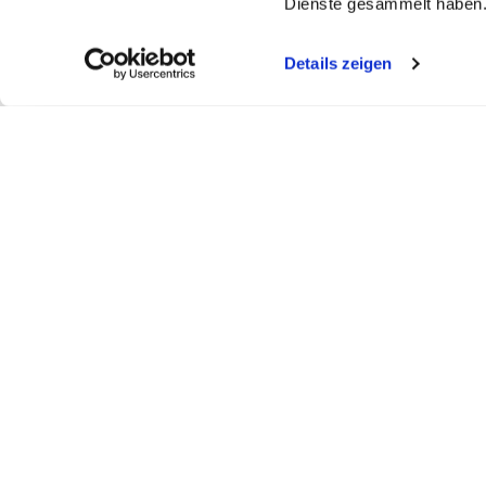
Dienste gesammelt haben
Details zeigen
My WEBSTAR
Kundenportal
Shop
My WEBSTAR
Bestellungen
Hygiene- und
Meine Einkaufslisten
Rechnungen
Personalisier
Schnellerfassung
Statistiken
Medizin- und 
Scanner
Mein Konto
Kiosk- und Sh
Warenkorb
Fun Food Ser