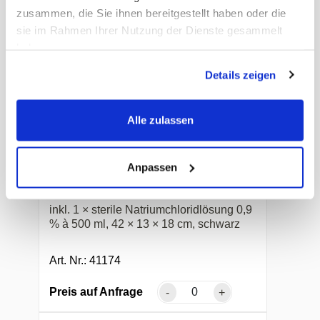
zusammen, die Sie ihnen bereitgestellt haben oder die
sie im Rahmen Ihrer Nutzung der Dienste gesammelt
haben.
Details zeigen
Alle zulassen
Plum Augenspülung
Anpassen
Wandbox iBox
inkl. 1 × sterile Natriumchloridlösung 0,9
% à 500 ml, 42 × 13 × 18 cm, schwarz
Art. Nr.: 41174
Preis auf Anfrage
-
+