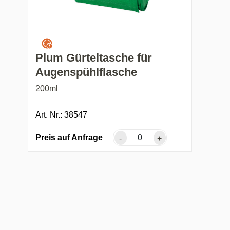
Plum Gürteltasche für
Augenspühlflasche
200ml
Art. Nr.: 38547
Preis auf Anfrage
-
+