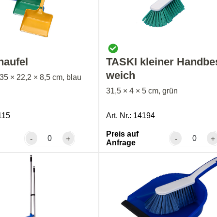
haufel
TASKI kleiner Handbe
weich
 35 × 22,2 × 8,5 cm, blau
31,5 × 4 × 5 cm, grün
8115
Art. Nr.: 14194
Preis auf
-
+
-
+
Anfrage