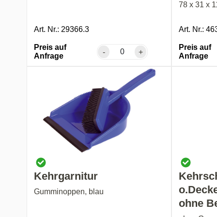
78 x 31 x 1
Art. Nr.: 29366.3
Art. Nr.: 4
Preis auf
Preis auf
-
+
Anfrage
Anfrage
Kehrgarnitur
Kehrsc
o.Deck
Gumminoppen, blau
ohne B