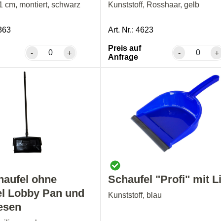
1 cm, montiert, schwarz
Kunststoff, Rosshaar, gelb
6363
Art. Nr.: 4623
Preis auf
-
+
-
+
Anfrage
haufel ohne
Schaufel "Profi" mit L
el Lobby Pan und
Kunststoff, blau
esen