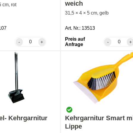
weich
5 cm, rot
31,5 × 4 × 5 cm, gelb
0107
Art. Nr.: 13513
Preis auf
-
+
-
+
Anfrage
el- Kehrgarnitur
Kehrgarnitur Smart m
Lippe