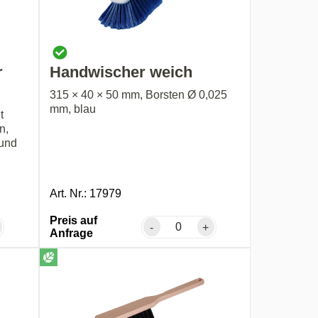
r
Handwischer weich
315 × 40 × 50 mm, Borsten Ø 0,025
mm, blau
t
n,
 und
Art. Nr.: 17979
Preis auf
-
+
Anfrage