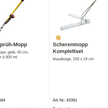
Sprüh-Mopp
Scherenmopp
Komplettset
ppe, gelb, 40 cm,
r à 800 ml
blau/beige, 100 x 18 cm
0584
Art. Nr.: 43391