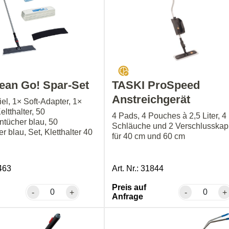
ean Go! Spar-Set
TASKI ProSpeed
Anstreichgerät
iel, 1× Soft-Adapter, 1×
ltthalter, 50
4 Pads, 4 Pouches à 2,5 Liter, 4
ntücher blau, 50
Schläuche und 2 Verschlusskap
 blau, Set, Kletthalter 40
für 40 cm und 60 cm
0463
Art. Nr.: 31844
Preis auf
-
+
-
+
Anfrage