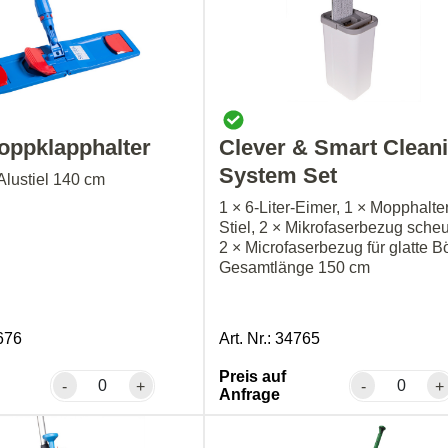
oppklapphalter
Clever & Smart Clean
System Set
Alustiel 140 cm
1 × 6-Liter-Eimer, 1 × Mopphalter
Stiel, 2 × Mikrofaserbezug sche
2 × Microfaserbezug für glatte B
Gesamtlänge 150 cm
2676
Art. Nr.: 34765
Preis auf
-
+
-
+
Anfrage