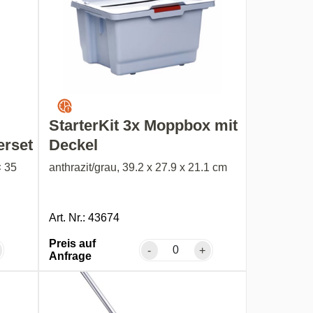
StarterKit 3x Moppbox mit
erset
Deckel
× 35
anthrazit/grau, 39.2 x 27.9 x 21.1 cm
Art. Nr.: 43674
Preis auf
-
+
Anfrage