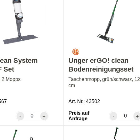
lean System
Unger erGO! clean
 Set
Bodenreinigungsset
l. 2 Mopps
Taschenmopp, grün/schwarz, 12
cm
0567
Art. Nr.: 43502
Preis auf
-
+
-
+
Anfrage