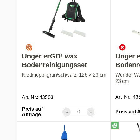
Unger erGO! wax
Unger 
Bodenreinigungsset
Bodenr
Klettmopp, grün/schwarz, 126 × 23 cm
Wunder Wac
23 cm
Art. Nr.: 4
Art. Nr.: 43503
Preis auf
Preis auf 
-
+
Anfrage