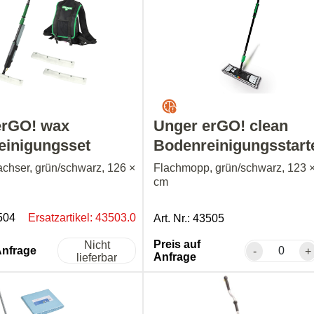
erGO! wax
Unger erGO! clean
einigungsset
Bodenreinigungsstart
hser, grün/schwarz, 126 ×
Flachmopp, grün/schwarz, 123 
cm
3504
Ersatzartikel: 43503.0
Art. Nr.: 43505
Preis auf
Nicht
Anfrage
-
+
Anfrage
lieferbar