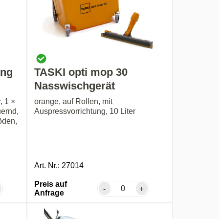
ing
TASKI opti mop 30
Nasswischgerät
, 1 ×
orange, auf Rollen, mit
uernd,
Auspressvorrichtung, 10 Liter
öden,
Art. Nr.: 27014
Preis auf
-
+
Anfrage