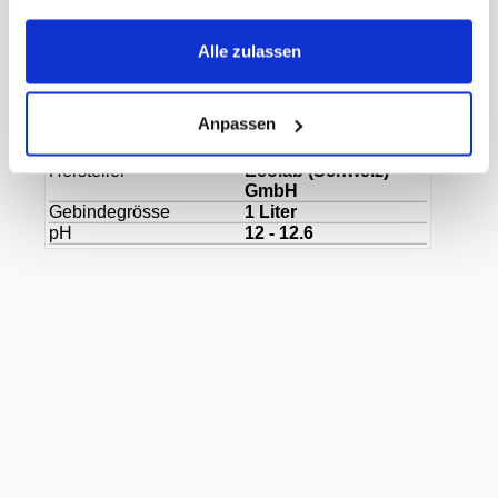
Gewicht Liefereinheit
6.00 kg
Paletten VE
90
EAN Liefereinheit
5414480000361
Alle zulassen
Marke
Ecolab Kay
ECLASS-Nummer
30021590
MWST
8,1%
Anpassen
Herkunftsland
Belgien
Herstellerartikelnummer
1000638
Hersteller
Ecolab (Schweiz)
GmbH
Gebindegrösse
1 Liter
pH
12 - 12.6