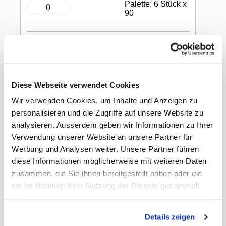
Palette: 6 Stück x
90
In den Warenkorb
Restroom Cleaner E
Diese Webseite verwendet Cookies
Sanitärreiniger
Wir verwenden Cookies, um Inhalte und Anzeigen zu
personalisieren und die Zugriffe auf unsere Website zu
parfümiert, farblos, flüssig, pH: 12 - 12,6,
analysieren. Ausserdem geben wir Informationen zu Ihrer
6 × 1 Liter
Verwendung unserer Website an unsere Partner für
Werbung und Analysen weiter. Unsere Partner führen
diese Informationen möglicherweise mit weiteren Daten
zur Reinigung aller harten, nichtporösen
zusammen, die Sie ihnen bereitgestellt haben oder die
Oberflächen, entfernt Flecken problemlos
sie im Rahmen Ihrer Nutzung der Dienste gesammelt
haben.
Dokumente
Details zeigen