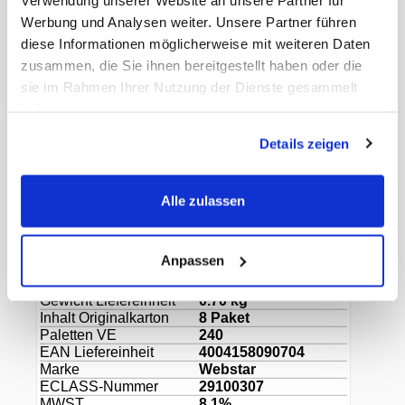
Werbung und Analysen weiter. Unsere Partner führen
diese Informationen möglicherweise mit weiteren Daten
Produktvorteile:
zusammen, die Sie ihnen bereitgestellt haben oder die
sie im Rahmen Ihrer Nutzung der Dienste gesammelt
haben.
edel
Details zeigen
dekorativ
lebensmittelecht
Alle zulassen
div. Grössen
Dokumente
Anpassen
Gewicht Liefereinheit
0.70 kg
Inhalt Originalkarton
8 Paket
Paletten VE
240
EAN Liefereinheit
4004158090704
Marke
Webstar
ECLASS-Nummer
29100307
MWST
8,1%