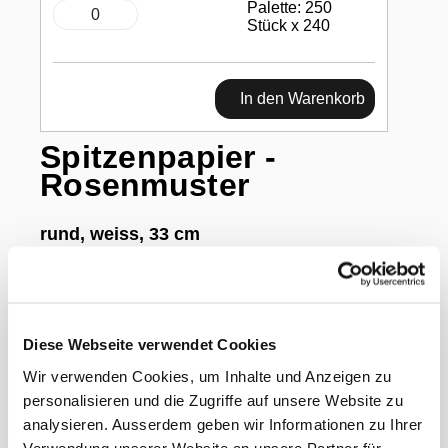
Palette: 250
Stück x 240
In den Warenkorb
Spitzenpapier -
Rosenmuster
rund, weiss, 33 cm
Diese Webseite verwendet Cookies
Hygienisch und schön: Das weisse, runde
Wir verwenden Cookies, um Inhalte und Anzeigen zu
Papier mit edlem Rosenmuster ist
lebensmittelecht. Es eignet sich daher optimal für
personalisieren und die Zugriffe auf unsere Website zu
die ästhetische und saubere Präsentation von
analysieren. Ausserdem geben wir Informationen zu Ihrer
Lebensmitteln jeglicher Art.
Verwendung unserer Website an unsere Partner für