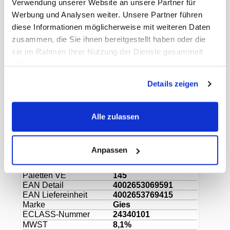
Verwendung unserer Website an unsere Partner für
oder es sich einfach nur Zuhause gemütlich
Werbung und Analysen weiter. Unsere Partner führen
machen - diese klassische Stumpenkerze sorgt
immer für ein angenehmes Ambiente. Sie sind in
diese Informationen möglicherweise mit weiteren Daten
verschiedenen Farben erhältlich.
zusammen, die Sie ihnen bereitgestellt haben oder die
sie im Rahmen Ihrer Nutzung der Dienste gesammelt
haben.
Die Kerzen verfügen über das RAL-Gütezeichen.
Es garantiert nicht sichtbar rauchende Kerzen,
Details zeigen
gleichmässiges und tropffreies Abbrennen bis
zum Schluss und giftfreie Inhaltsstoffe.
Alle zulassen
Geeignet: Gastronomie, Hotellerie
Anpassen
Gewicht Liefereinheit
2.80 kg
Paletten VE
145
EAN Detail
4002653069591
EAN Liefereinheit
4002653769415
Marke
Gies
ECLASS-Nummer
24340101
MWST
8,1%