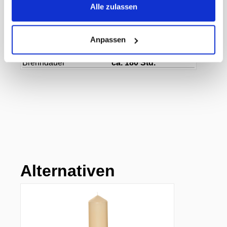
Herkunftsland
Portugal
Alle zulassen
Herstellerartikelnummer
205-269002-14
Hersteller
Gies Kerzen GmbH
Farbe
beige
Anpassen
Durchmesser
88 mm
Höhe
300 mm
Brenndauer
ca. 180 Std.
Alternativen