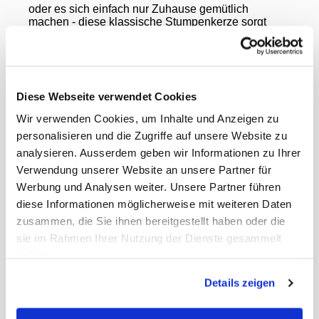
oder es sich einfach nur Zuhause gemütlich
machen - diese klassische Stumpenkerze sorgt
immer für ein angenehmes Ambiente. Sie sind in
verschiedenen Farben erhältlich.
Diese Webseite verwendet Cookies
Die Kerzen verfügen über das RAL-Gütezeichen.
Es garantiert nicht sichtbar rauchende Kerzen,
Wir verwenden Cookies, um Inhalte und Anzeigen zu
gleichmässiges und tropffreies Abbrennen bis
personalisieren und die Zugriffe auf unsere Website zu
zum Schluss und giftfreie Inhaltsstoffe.
analysieren. Ausserdem geben wir Informationen zu Ihrer
Verwendung unserer Website an unsere Partner für
Werbung und Analysen weiter. Unsere Partner führen
Geeignet: Gastronomie, Hotellerie
diese Informationen möglicherweise mit weiteren Daten
zusammen, die Sie ihnen bereitgestellt haben oder die
Gewicht Liefereinheit
5.04 kg
sie im Rahmen Ihrer Nutzung der Dienste gesammelt
Paletten VE
96
haben.
EAN Detail
4002653046516
EAN Liefereinheit
4002653744580
Details zeigen
Marke
Gies
ECLASS-Nummer
24340101
MWST
8,1%