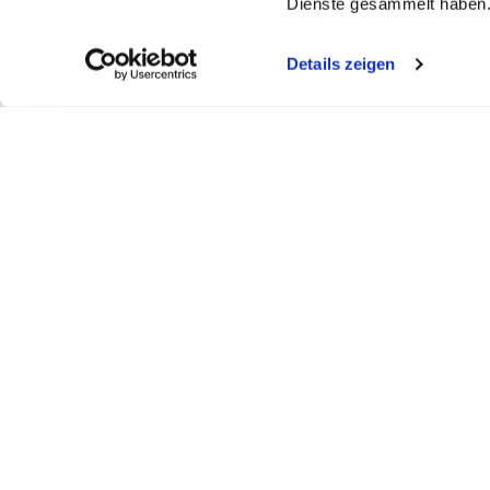
Dienste gesammelt haben
Details zeigen
My WEBSTAR
Kundenportal
Shop
My WEBSTAR
Bestellungen
Hygiene- und
Meine Einkaufslisten
Rechnungen
Personalisier
Schnellerfassung
Statistiken
Medizin- und 
Scanner
Mein Konto
Kiosk- und Sh
Warenkorb
Fun Food Ser