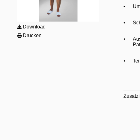
•
Un
•
Sch
Download
Drucken
•
Au
Pat
•
Tei
Zusatzi