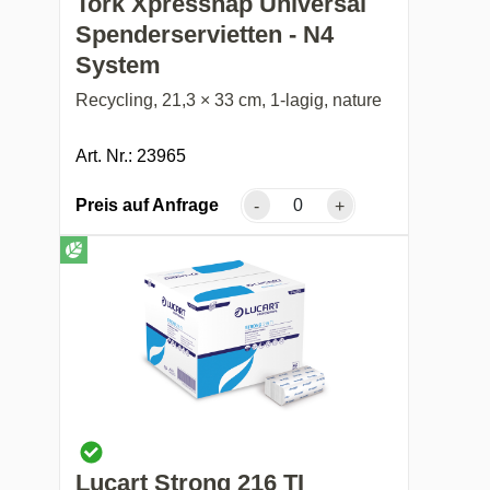
Tork Xpressnap Universal
Spenderservietten - N4
System
Recycling, 21,3 × 33 cm, 1-lagig, nature
Art. Nr.: 23965
Preis auf Anfrage
-
+
Lucart Strong 216 TI