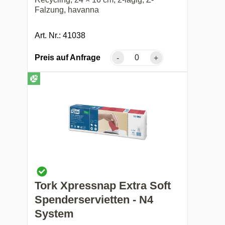
Falzung, havanna
Art. Nr.: 41038
Preis auf Anfrage
-
+
Tork Xpressnap Extra Soft
Spenderservietten - N4
System