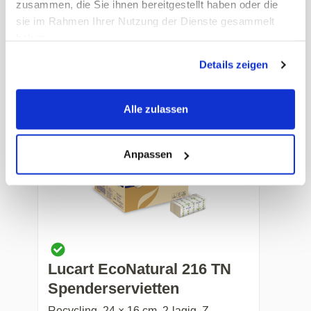
zusammen, die Sie ihnen bereitgestellt haben oder die
100% Zellstoff, 19 × 11 cm, 2-lagig, 1/2-
sie im Rahmen Ihrer Nutzung der Dienste gesammelt
Falzung, weiss
haben.
Art. Nr.: 35821
Details zeigen
Preis auf Anfrage
-
+
Alle zulassen
Anpassen
Lucart EcoNatural 216 TN
Spenderservietten
Recycling, 24 × 16 cm, 2-lagig, Z-