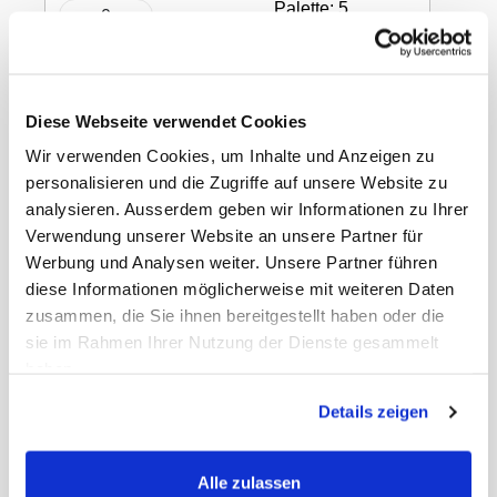
Palette: 5
Flaschen x 105
In den Warenkorb
Diese Webseite verwendet Cookies
Wir verwenden Cookies, um Inhalte und Anzeigen zu
TASKI Sani 4 in 1
personalisieren und die Zugriffe auf unsere Website zu
Sprayflasche
analysieren. Ausserdem geben wir Informationen zu Ihrer
Verwendung unserer Website an unsere Partner für
leer, 500 ml
Werbung und Analysen weiter. Unsere Partner führen
diese Informationen möglicherweise mit weiteren Daten
zusammen, die Sie ihnen bereitgestellt haben oder die
sie im Rahmen Ihrer Nutzung der Dienste gesammelt
haben.
Gewicht Liefereinheit
0.59 kg
Paletten VE
105
Details zeigen
EAN Liefereinheit
7615400804900
Marke
TASKI
ECLASS-Nummer
20070203
Alle zulassen
MWST
8,1%