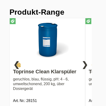
Produkt-Range
❮
❯
Toprinse Clean Klarspüler
Toprin
geruchlos, blau, flüssig, pH: 4 - 6,
geruchlos, 
umweltschonend, 200 kg, über
umweltsc
Dosiergerät
Art. Nr.: 28151
Art. Nr.: 