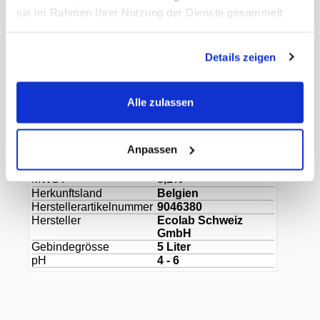
sie im Rahmen Ihrer Nutzung der Dienste gesammelt
haben.
professionelles Geschirrspülen mit Dosiergerät
Details zeigen
Dokumente
Gewicht Liefereinheit
10.98 kg
Alle zulassen
Paletten VE
60
EAN Detail
4028159046393
EAN Liefereinheit
4028159046386
Anpassen
Marke
Toprinse
ECLASS-Nummer
30021300
MWST
8,1%
Herkunftsland
Belgien
Herstellerartikelnummer
9046380
Hersteller
Ecolab Schweiz
GmbH
Gebindegrösse
5 Liter
pH
4 - 6