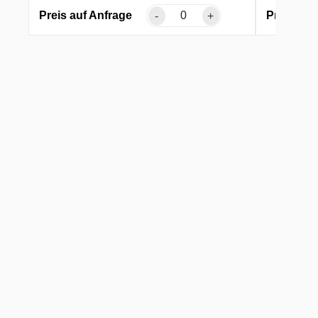
Preis auf Anfrage
Preis auf
-
+