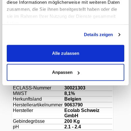
diese Informationen möglicherweise mit weiteren Daten
zusammen, die Sie ihnen bereitgestellt haben oder die
Anwendungsbereiche:
sie im Rahmen Ihrer Nutzung der Dienste gesammelt
haben.
professionelles Geschirrspülen speziell für
grosse Anwendungsbereiche mit zentralen
Details zeigen
Dosierstationen
Dokumente
Alle zulassen
Gewicht Liefereinheit
232.50 kg
Paletten VE
2
Anpassen
EAN Liefereinheit
4028159063796
Marke
Toprinse
ECLASS-Nummer
30021303
MWST
8,1%
Herkunftsland
Belgien
Herstellerartikelnummer
9063790
Hersteller
Ecolab Schweiz
GmbH
Gebindegrösse
200 Kg
pH
2.1 - 2.4