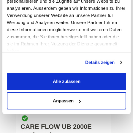
personalisieren und die Zugriffe auf unsere Website zu
analysieren. Ausserdem geben wir Informationen zu Ihrer
SERVO Urin-Klebebeutel
Verwendung unserer Website an unsere Partner für
Werbung und Analysen weiter. Unsere Partner führen
Kinder steril, transparent ohne Ablauf
diese Informationen möglicherweise mit weiteren Daten
zusammen, die Sie ihnen bereitgestellt haben oder die
Art. Nr.: 33579
sie im Rahmen Ihrer Nutzung der Dienste gesammelt
haben.
Preis auf Anfrage
-
+
Details zeigen
Alle zulassen
Anpassen
CARE FLOW UB 2000E