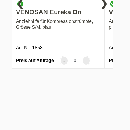
❮
❯
VENOSAN Eureka On
VENOS
Anziehhilfe für Kompressionstrümpfe,
Anziehhil
Grösse S/M, blau
plus, Grös
Art. Nr.: 1858
Art. Nr.: 1
Preis auf Anfrage
Preis auf
-
+