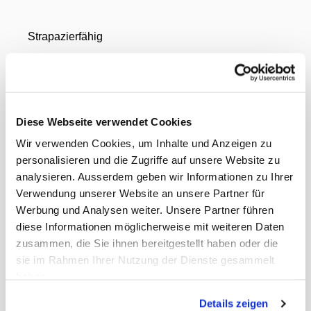
Strapazierfähig
Der VENOSAN 3000 COTTON überzeugt durch
eine widerstandsfähige, belastbare Qualität und
ist ideal für eine dauerhafte
Kompressionstherapie.
Diese Webseite verwendet Cookies
Wir verwenden Cookies, um Inhalte und Anzeigen zu
Leicht anzuziehen
personalisieren und die Zugriffe auf unsere Website zu
Das dehnbare Baumwoll-Gestrick ermöglicht, die
analysieren. Ausserdem geben wir Informationen zu Ihrer
Kompressionsstrümpfe leicht anzuziehen.
Verwendung unserer Website an unsere Partner für
Werbung und Analysen weiter. Unsere Partner führen
Dokumente
diese Informationen möglicherweise mit weiteren Daten
zusammen, die Sie ihnen bereitgestellt haben oder die
Gewicht Liefereinheit
0.20 kg
sie im Rahmen Ihrer Nutzung der Dienste gesammelt
EAN Liefereinheit
7640181142330
haben.
Marke
VENOSAN
ECLASS-Nummer
34190705
Details zeigen
MiGeL Nummer
17.03.01.01.1