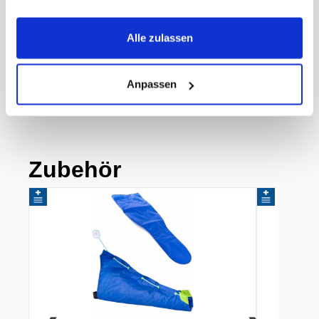
MWST
8,1%
Herkunftsland
Schweiz
Herstellerartikelnummer
150269-SB33023
Alle zulassen
Pharmacode
4389590
Hersteller
Lohmann &
Rauscher AG
Anpassen
Zubehör