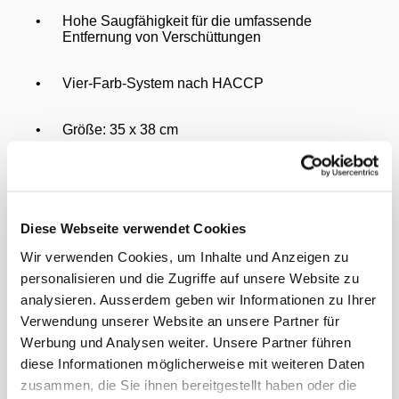
•
Hohe Saugfähigkeit für die umfassende
Entfernung von Verschüttungen
•
Vier-Farb-System nach HACCP
•
Größe: 35 x 38 cm
•
Waschempfehlung: Ideale Waschtemperatur
60°C, maximale Waschtemperatur 95°C
Diese Webseite verwendet Cookies
•
Chemikalien: Keine stark alkalischen oder
bleichenden Chemikalien verwenden (keine
Wir verwenden Cookies, um Inhalte und Anzeigen zu
Chlorbleiche)
personalisieren und die Zugriffe auf unsere Website zu
analysieren. Ausserdem geben wir Informationen zu Ihrer
•
Kundenvorteile: Entfernt bis zu 99,99 % der
Verwendung unserer Website an unsere Partner für
Viren von Oberflächen (getestet mit Bovinem
Werbung und Analysen weiter. Unsere Partner führen
Coronavirus auf Vinyloberflächen in einem
diese Informationen möglicherweise mit weiteren Daten
externen Labor)
zusammen, die Sie ihnen bereitgestellt haben oder die