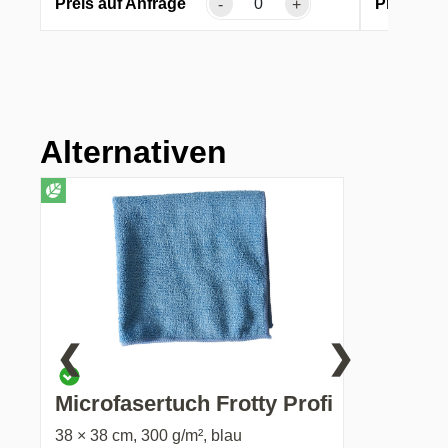
Preis auf Anfrage
Preis auf
-
+
Alternativen
❮
❯
Microfasertuch Frotty Profi
38 × 38 cm, 300 g/m², blau