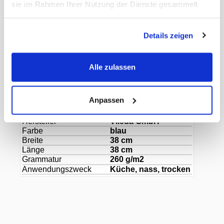
sie im Rahmen Ihrer Nutzung der Dienste gesammelt
Dokumente
haben.
Gewicht Liefereinheit
0.24 kg
Details zeigen
Inhalt Originalkarton
20 Beutel
Paletten VE
480
EAN Liefereinheit
4023103229532
Alle zulassen
Marke
Vileda
ECLASS-Nummer
29110107
MWST
8,1%
Anpassen
Herkunftsland
China
Herstellerartikelnummer
168756
Hersteller
Vileda GmbH
Farbe
blau
Breite
38 cm
Länge
38 cm
Grammatur
260 g/m2
Anwendungszweck
Küche, nass, trocken