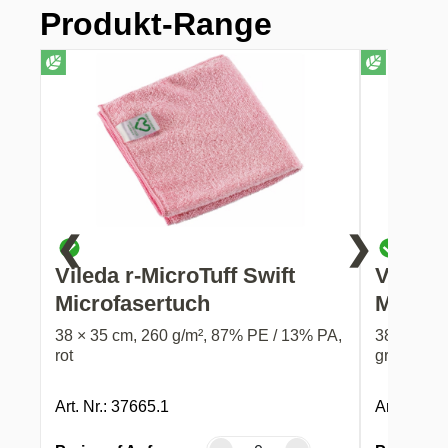
Produkt-Range
❮
❯
Vileda r-MicroTuff Swift
Vileda 
Microfasertuch
Microf
38 × 35 cm, 260 g/m², 87% PE / 13% PA,
38 × 35 c
rot
grün
Art. Nr.: 37665.1
Art. Nr.: 